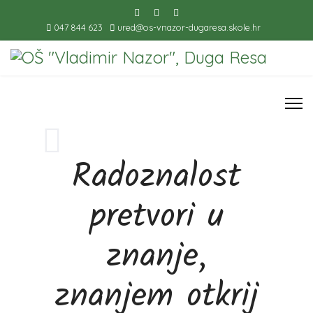
047 844 623
ured@os-vnazor-dugaresa.skole.hr
Radoznalost
pretvori u
znanje,
znanjem otkrij