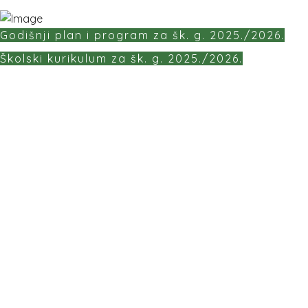
Godišnji plan i program za šk. g. 2025./2026.
Školski kurikulum za šk. g. 2025./2026.
Kontakti:
047 / 844 623
ured@os-vnazor-dugaresa.skole.hr
OŠ "Vladimir Nazor" Duga Resa
Jozefinska cesta 85,
47250 Duga Resa