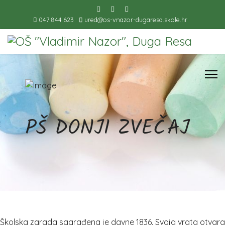
047 844 623
ured@os-vnazor-dugaresa.skole.hr
PŠ DONJI ZVEČAJ
Školska zgrada sagrađena je davne 1836. Svoja vrata otvara