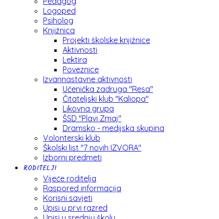
Pedagog
Logoped
Psiholog
Knjižnica
Projekti školske knjižnice
Aktivnosti
Lektira
Poveznice
Izvannastavne aktivnosti
Učenička zadruga "Resa"
Čitateljski klub "Kaliopa"
Likovna grupa
ŠSD "Plavi Zmaj"
Dramsko - medijska skupina
Volonterski klub
Školski list "7 novih IZVORA"
Izborni predmeti
RODITELJI
Vijeće roditelja
Raspored informacija
Korisni savjeti
Upisi u prvi razred
Upisi u srednju školu