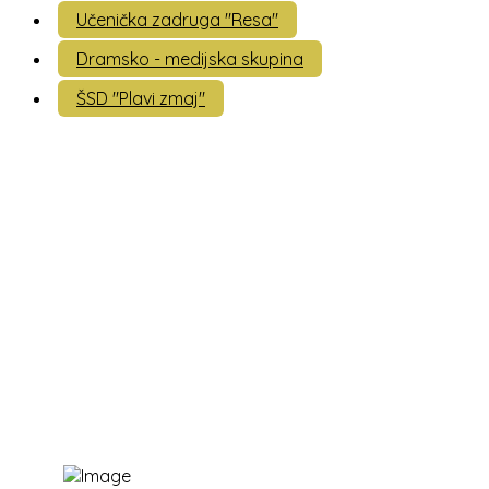
Učenička zadruga "Resa"
Dramsko - medijska skupina
ŠSD "Plavi zmaj"
Kontakti:
047 / 844 623
ured@os-vnazor-dugaresa.skole.hr
OŠ "Vladimir Nazor" Duga Resa
Jozefinska cesta 85,
47250 Duga Resa