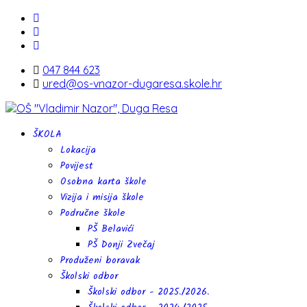
047 844 623
ured@os-vnazor-dugaresa.skole.hr
ŠKOLA
Lokacija
Povijest
Osobna karta škole
Vizija i misija škole
Područne škole
PŠ Belavići
PŠ Donji Zvečaj
Produženi boravak
Školski odbor
Školski odbor - 2025./2026.