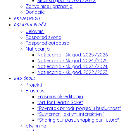
Školska godina 2021./2022.
Zahvalnice i priznanja
Donacije
AKTUALNOSTI
OGLASNA PLOČA
Jelovnici
Raspored zvona
Raspored autobusa
Natjecanja
Natjecanja - šk. god. 2025./2026.
Natjecanja - šk. god. 2024./2025.
Natjecanja - šk. god. 2023./2024.
Natjecanja - šk. god. 2022./2023.
RAD ŠKOLE
Projekti
Erasmus +
Erasmus akreditacija
"Art for Heart's Sake"
"Povratak prirodi, pogled u budućnost"
"Suvremeni, aktivni, interaktivni“
"Sharing our past, shaping our future"
eTwinning