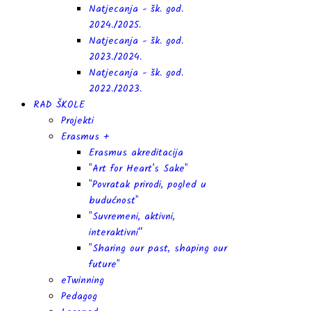
Natjecanja - šk. god.
2024./2025.
Natjecanja - šk. god.
2023./2024.
Natjecanja - šk. god.
2022./2023.
RAD ŠKOLE
Projekti
Erasmus +
Erasmus akreditacija
"Art for Heart's Sake"
"Povratak prirodi, pogled u
budućnost"
"Suvremeni, aktivni,
interaktivni“
"Sharing our past, shaping our
future"
eTwinning
Pedagog