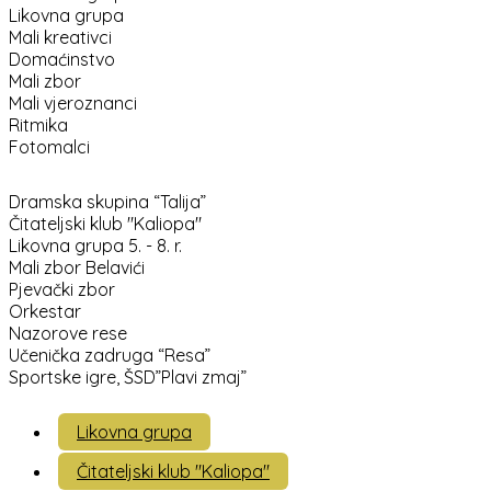
Likovna grupa
Mali kreativci
Domaćinstvo
Mali zbor
Mali vjeroznanci
Ritmika
Fotomalci
Dramska skupina “Talija”
Čitateljski klub "Kaliopa"
Likovna grupa 5. - 8. r.
Mali zbor Belavići
Pjevački zbor
Orkestar
Nazorove rese
Učenička zadruga “Resa”
Sportske igre, ŠSD”Plavi zmaj”
Likovna grupa
Čitateljski klub "Kaliopa"