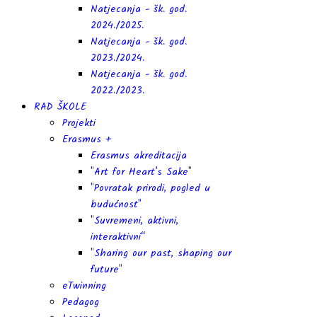
Natjecanja - šk. god.
2024./2025.
Natjecanja - šk. god.
2023./2024.
Natjecanja - šk. god.
2022./2023.
RAD ŠKOLE
Projekti
Erasmus +
Erasmus akreditacija
"Art for Heart's Sake"
"Povratak prirodi, pogled u
budućnost"
"Suvremeni, aktivni,
interaktivni“
"Sharing our past, shaping our
future"
eTwinning
Pedagog