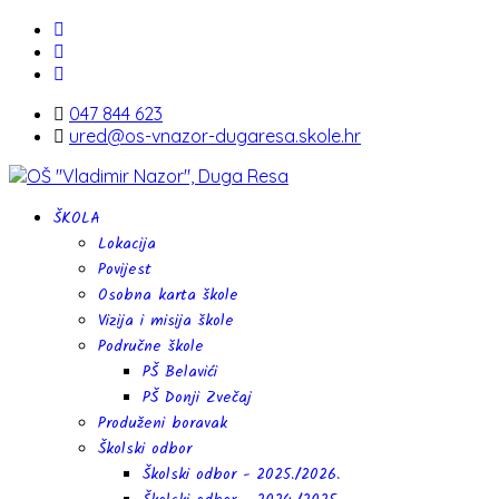
047 844 623
ured@os-vnazor-dugaresa.skole.hr
ŠKOLA
Lokacija
Povijest
Osobna karta škole
Vizija i misija škole
Područne škole
PŠ Belavići
PŠ Donji Zvečaj
Produženi boravak
Školski odbor
Školski odbor - 2025./2026.