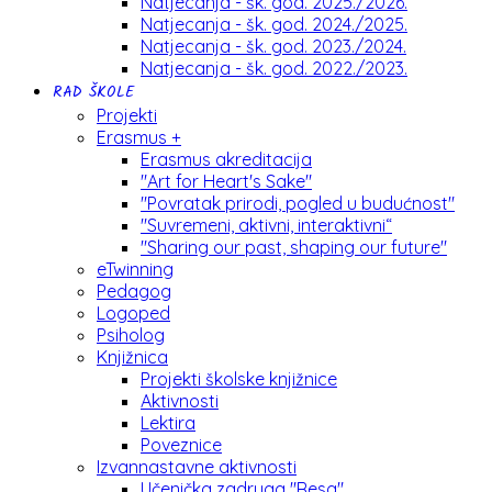
Natjecanja - šk. god. 2025./2026.
Natjecanja - šk. god. 2024./2025.
Natjecanja - šk. god. 2023./2024.
Natjecanja - šk. god. 2022./2023.
RAD ŠKOLE
Projekti
Erasmus +
Erasmus akreditacija
"Art for Heart's Sake"
"Povratak prirodi, pogled u budućnost"
"Suvremeni, aktivni, interaktivni“
"Sharing our past, shaping our future"
eTwinning
Pedagog
Logoped
Psiholog
Knjižnica
Projekti školske knjižnice
Aktivnosti
Lektira
Poveznice
Izvannastavne aktivnosti
Učenička zadruga "Resa"