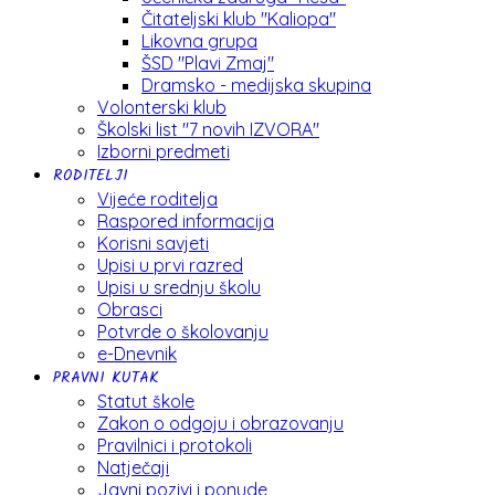
Čitateljski klub "Kaliopa"
Likovna grupa
ŠSD "Plavi Zmaj"
Dramsko - medijska skupina
Volonterski klub
Školski list "7 novih IZVORA"
Izborni predmeti
RODITELJI
Vijeće roditelja
Raspored informacija
Korisni savjeti
Upisi u prvi razred
Upisi u srednju školu
Obrasci
Potvrde o školovanju
e-Dnevnik
PRAVNI KUTAK
Statut škole
Zakon o odgoju i obrazovanju
Pravilnici i protokoli
Natječaji
Javni pozivi i ponude