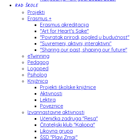
RAD ŠKOLE
Projekti
Erasmus +
Erasmus akreditacija
"Art for Heart's Sake"
"Povratak prirodi, pogled u budućnost"
"Suvremeni, aktivni, interaktivni“
"Sharing our past, shaping our future"
eTwinning
Pedagog
Logoped
Psiholog
Knjižnica
Projekti školske knjižnice
Aktivnosti
Lektira
Poveznice
Izvannastavne aktivnosti
Učenička zadruga "Resa"
Čitateljski klub "Kaliopa"
Likovna grupa
ŠSD "Plavi Zmaj"