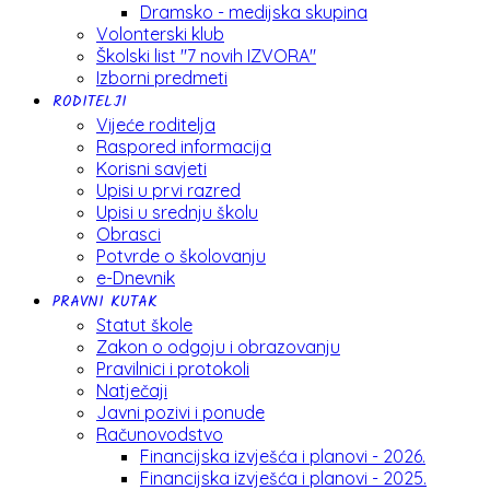
Dramsko - medijska skupina
Volonterski klub
Školski list "7 novih IZVORA"
Izborni predmeti
RODITELJI
Vijeće roditelja
Raspored informacija
Korisni savjeti
Upisi u prvi razred
Upisi u srednju školu
Obrasci
Potvrde o školovanju
e-Dnevnik
PRAVNI KUTAK
Statut škole
Zakon o odgoju i obrazovanju
Pravilnici i protokoli
Natječaji
Javni pozivi i ponude
Računovodstvo
Financijska izvješća i planovi - 2026.
Financijska izvješća i planovi - 2025.