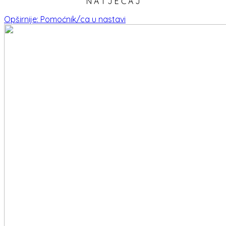
N A T J E Č A J
Opširnije: Pomoćnik/ca u nastavi