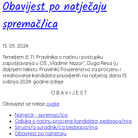
Obavijest po natječaju
spremač/ica
13. 05. 2024.
Temeljem čl. 11. Pravilnika o načinu i postupku
zapošljavanja u OŠ „Vladimir Nazor“, Duga Resa (u
daljnjem tekstu: Pravilnik) Povjerenstvo za procjenu i
vrednovanje kandidata prijavljenih na natječaj dana 13.
svibnja 2024. godine izdaje
O B A V I J E S T
Obavijest se nalazi
ovdje
.
Natječaj - spremač/ica
Odluka o načinu procjene kandidata, pedagog/inja
Stručni/a suradnik/ca pedagog/inja
Obavijest po natječaju