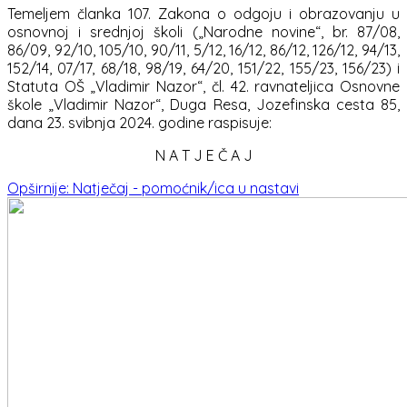
Temeljem članka 107. Zakona o odgoju i obrazovanju u
osnovnoj i srednjoj školi („Narodne novine“, br. 87/08,
86/09, 92/10, 105/10, 90/11, 5/12, 16/12, 86/12, 126/12, 94/13,
152/14, 07/17, 68/18, 98/19, 64/20, 151/22, 155/23, 156/23) i
Statuta OŠ „Vladimir Nazor“, čl. 42. ravnateljica Osnovne
škole „Vladimir Nazor“, Duga Resa, Jozefinska cesta 85,
dana 23. svibnja 2024. godine raspisuje:
N A T J E Č A J
Opširnije: Natječaj - pomoćnik/ica u nastavi