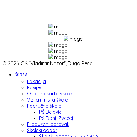
© 2026. OŠ "Vladimir Nazor", Duga Resa
ŠKOLA
Lokacija
Povijest
Osobna karta škole
Vizija i misija škole
Područne škole
PŠ Belavići
PŠ Donji Zvečaj
Produženi boravak
Školski odbor
Školski odbor - 2025./2026.