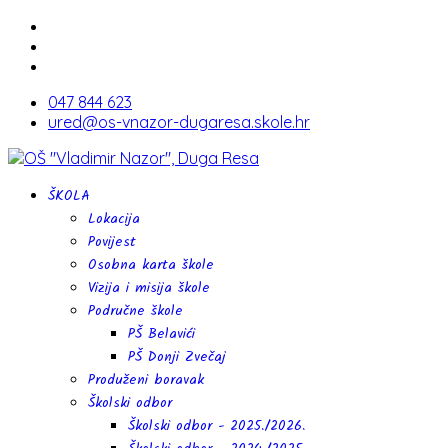
047 844 623
ured@os-vnazor-dugaresa.skole.hr
ŠKOLA
Lokacija
Povijest
Osobna karta škole
Vizija i misija škole
Područne škole
PŠ Belavići
PŠ Donji Zvečaj
Produženi boravak
Školski odbor
Školski odbor - 2025./2026.