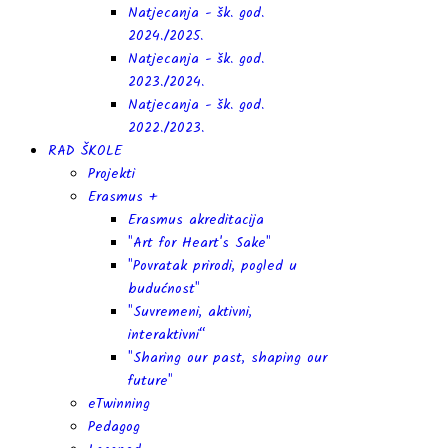
Natjecanja - šk. god.
2024./2025.
Natjecanja - šk. god.
2023./2024.
Natjecanja - šk. god.
2022./2023.
RAD ŠKOLE
Projekti
Erasmus +
Erasmus akreditacija
"Art for Heart's Sake"
"Povratak prirodi, pogled u
budućnost"
"Suvremeni, aktivni,
interaktivni“
"Sharing our past, shaping our
future"
eTwinning
Pedagog