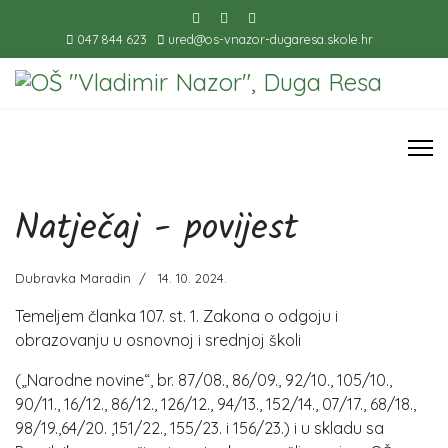
047 844 623
ured@os-vnazor-dugaresa.skole.hr
Natječaj - povijest
Dubravka Maradin
14. 10. 2024.
Temeljem članka 107. st. 1. Zakona o odgoju i
obrazovanju u osnovnoj i srednjoj školi
(„Narodne novine“, br. 87/08., 86/09., 92/10., 105/10.,
90/11., 16/12., 86/12., 126/12., 94/13., 152/14., 07/17., 68/18.,
98/19.,64/20. ,151/22., 155/23. i 156/23.) i u skladu sa