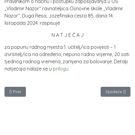
Pravilnikom o načinu i postupku zapošljavanja u OŠ
„Vladimir Nazor“ ravnateljica Osnovne škole „Vladimir
Nazor“, Duga Resa, Jozefinska cesta 85, dana 14.
listopada 2024. raspisuje
N A T J E Č A J
za popunu radnog mjesta 1. učitelj/ica povijesti – 1
izvršitelj/ica na određeno, nepuno radno vrijeme, 20 sati
tjednog radnog vremena, zamjena za bolovanje. Detalji
natječaja nalaze se u
prilogu
.
Prethodni članak: Povijest
Sljedeći članak:
Pret
Sljedeće