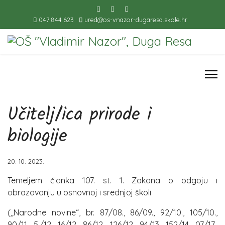
047 844 623
ured@os-vnazor-dugaresa.skole.hr
Učitelj/ica prirode i
biologije
20. 10. 2023.
Temeljem članka 107. st. 1. Zakona o odgoju i
obrazovanju u osnovnoj i srednjoj školi
(„Narodne novine“, br. 87/08., 86/09., 92/10., 105/10.,
90/11., 5./12., 16/12., 86/12., 126/12., 94/13., 152/14., 07/17.,