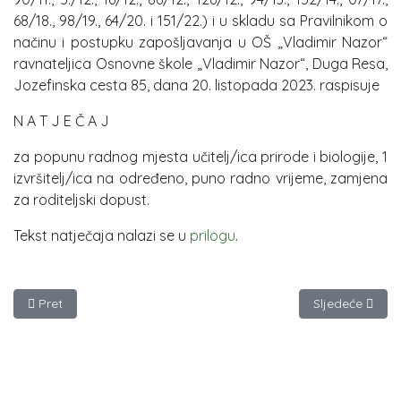
68/18., 98/19., 64/20. i 151/22.) i u skladu sa Pravilnikom o
načinu i postupku zapošljavanja u OŠ „Vladimir Nazor“
ravnateljica Osnovne škole „Vladimir Nazor“, Duga Resa,
Jozefinska cesta 85, dana 20. listopada 2023. raspisuje
N A T J E Č A J
za popunu radnog mjesta učitelj/ica prirode i biologije, 1
izvršitelj/ica na određeno, puno radno vrijeme, zamjena
za roditeljski dopust.
Tekst natječaja nalazi se u
prilogu
.
Prethodni članak: Obavijest po natječaju
Sljedeći članak:
Pret
Sljedeće