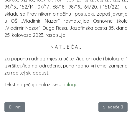
94/13., 152/14., 07/17., 68/18., 98/19., 64/20. i 151/22.) i u
skladu sa Pravilnikom o načinu i postupku zapošljavanja
u OŠ „Vladimir Nazor“ ravnateljica Osnovne škole
„Vladimir Nazor“, Duga Resa, Jozefinska cesta 85, dana
25. kolovoza 2023. raspisuje
N A T J E Č A J
za popunu radnog mjesta učitelj/ica prirode i biologije, 1
izvršitelj/ica na određeno, puno radno vrijeme, zamjena
za roditeljski dopust.
Tekst natječaja nalazi se u
prilogu
.
Prethodni članak: Učitelj/ica prirode i biologije
Sljedeći člana
Pret
Sljedeće