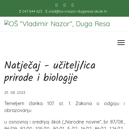
047 844 623
ured@os-vnazor-dugaresa.skole.hr
Natječaj - učitelj/ica
prirode i biologije
25. 08. 2023.
Temeljem članka 107. st. 1. Zakona o odgoju i
obrazovanju
u osnovnoj i srednjoj školi („Narodne novine“, br. 87/08.,
86/09., 92/10., 105/10., 90/11., 5./12., 16/12., 86/12., 126/12.,