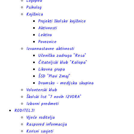
Logoped
Psiholog
Knjižnica
Projekti školske knjižnice
Aktivnosti
Lektira
Poveznice
Izvannastavne aktivnosti
Učenička zadruga "Resa"
Čitateljski klub "Kaliopa"
Likovna grupa
ŠSD "Plavi Zmaj"
Dramsko - medijska skupina
Volonterski klub
Školski list "7 novih IZVORA"
Izborni predmeti
RODITELJI
Vijeće roditelja
Raspored informacija
Korisni savjeti