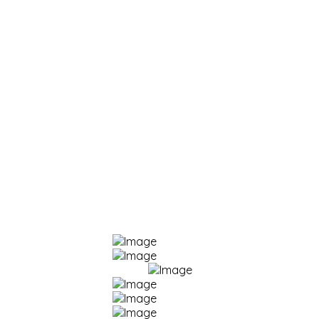
Korisni linkovi:
E-dnevnik
Office365 za škole
Škole.hr
Portal "Nikola Tesla"
E-lektire
Stranica škole (2008. - 2022.)