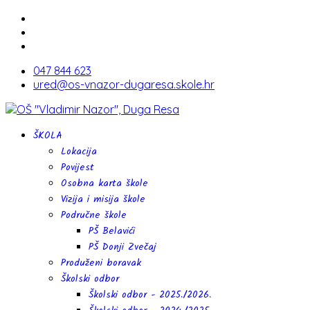
047 844 623
ured@os-vnazor-dugaresa.skole.hr
ŠKOLA
Lokacija
Povijest
Osobna karta škole
Vizija i misija škole
Područne škole
PŠ Belavići
PŠ Donji Zvečaj
Produženi boravak
Školski odbor
Školski odbor - 2025./2026.