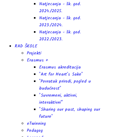
Natjecanja - šk. god.
2024./2025.
Natjecanja - šk. god.
2023./2024.
Natjecanja - šk. god.
2022./2023.
RAD ŠKOLE
Projekti
Erasmus +
Erasmus akreditacija
"Art for Heart's Sake"
"Povratak prirodi, pogled u
budućnost"
"Suvremeni, aktivni,
interaktivni“
"Sharing our past, shaping our
future"
eTwinning
Pedagog