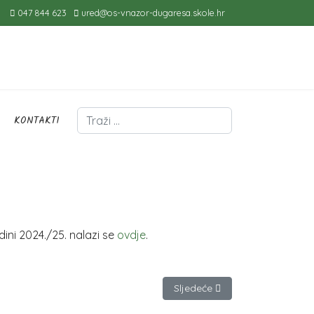
047 844 623
ured@os-vnazor-dugaresa.skole.hr
Traži
KONTAKTI
ini 2024./25. nalazi se
ovdje
.
Sljedeći članak: Odluka o poni
Sljedeće