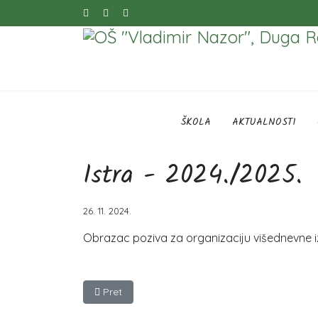
ŠKOLA
AKTUALNOSTI
Istra - 2024./2025.
26. 11. 2024.
Obrazac poziva za organizaciju višednevne iz
Prethodni članak: Odluka o neodabiru ponuda
Pret