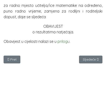
za radno mjesto učitelja/ice matematike na određeno,
puno radno vrijeme, zamjena za rodiljni i roditeljski
dopust, daje se sljedeća
OBAVIJEST
o rezultatima natječaja.
Obavijest u cijelosti nalazi se u
prilogu
.
Prethodni članak: Produženi boravak
Sljedeći članak
Pret
Sljedeće