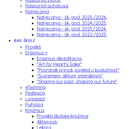
Raspored zvona
Raspored autobusa
Natjecanja
Natjecanja - šk. god. 2025./2026.
Natjecanja - šk. god. 2024./2025.
Natjecanja - šk. god. 2023./2024.
Natjecanja - šk. god. 2022./2023.
RAD ŠKOLE
Projekti
Erasmus +
Erasmus akreditacija
"Art for Heart's Sake"
"Povratak prirodi, pogled u budućnost"
"Suvremeni, aktivni, interaktivni“
"Sharing our past, shaping our future"
eTwinning
Pedagog
Logoped
Psiholog
Knjižnica
Projekti školske knjižnice
Aktivnosti
Lektira