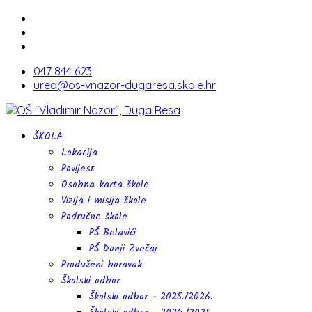
047 844 623
ured@os-vnazor-dugaresa.skole.hr
ŠKOLA
Lokacija
Povijest
Osobna karta škole
Vizija i misija škole
Područne škole
PŠ Belavići
PŠ Donji Zvečaj
Produženi boravak
Školski odbor
Školski odbor - 2025./2026.