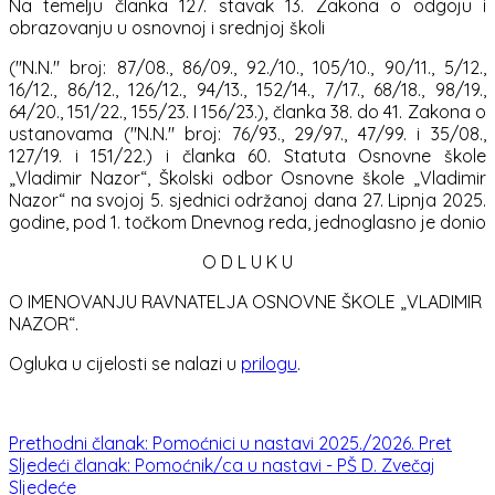
Na temelju članka 127. stavak 13. Zakona o odgoju i
obrazovanju u osnovnoj i srednjoj školi
("N.N." broj: 87/08., 86/09., 92./10., 105/10., 90/11., 5/12.,
16/12., 86/12., 126/12., 94/13., 152/14., 7/17., 68/18., 98/19.,
64/20., 151/22., 155/23. I 156/23.), članka 38. do 41. Zakona o
ustanovama ("N.N." broj: 76/93., 29/97., 47/99. i 35/08.,
127/19. i 151/22.) i članka 60. Statuta Osnovne škole
„Vladimir Nazor“, Školski odbor Osnovne škole „Vladimir
Nazor“ na svojoj 5. sjednici održanoj dana 27. Lipnja 2025.
godine, pod 1. točkom Dnevnog reda, jednoglasno je donio
O D L U K U
O IMENOVANJU RAVNATELJA OSNOVNE ŠKOLE „VLADIMIR
NAZOR“.
Ogluka u cijelosti se nalazi u
prilogu
.
Prethodni članak: Pomoćnici u nastavi 2025./2026.
Pret
Sljedeći članak: Pomoćnik/ca u nastavi - PŠ D. Zvečaj
Sljedeće