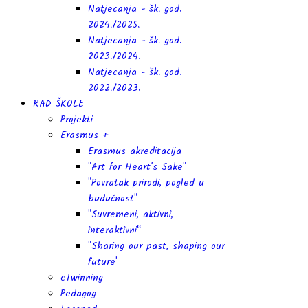
Natjecanja - šk. god.
2024./2025.
Natjecanja - šk. god.
2023./2024.
Natjecanja - šk. god.
2022./2023.
RAD ŠKOLE
Projekti
Erasmus +
Erasmus akreditacija
"Art for Heart's Sake"
"Povratak prirodi, pogled u
budućnost"
"Suvremeni, aktivni,
interaktivni“
"Sharing our past, shaping our
future"
eTwinning
Pedagog