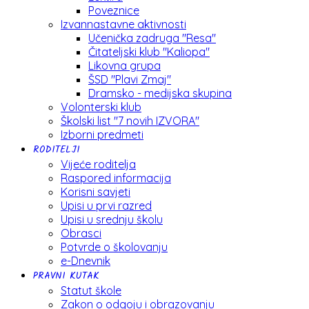
Poveznice
Izvannastavne aktivnosti
Učenička zadruga "Resa"
Čitateljski klub "Kaliopa"
Likovna grupa
ŠSD "Plavi Zmaj"
Dramsko - medijska skupina
Volonterski klub
Školski list "7 novih IZVORA"
Izborni predmeti
RODITELJI
Vijeće roditelja
Raspored informacija
Korisni savjeti
Upisi u prvi razred
Upisi u srednju školu
Obrasci
Potvrde o školovanju
e-Dnevnik
PRAVNI KUTAK
Statut škole
Zakon o odgoju i obrazovanju