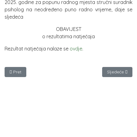
2025. godine za popunu radnog mjesta stručni suradnik
psiholog na neodređeno puno radno vrijeme, daje se
sljedeća
OBAVIJEST
o rezultatima natječaja
Rezultat natječaja nalaze se
ovdje
.
Prethodni članak: Imenovanje ravnatelja/ice
Sljedeći članak
Pret
Sljedeće