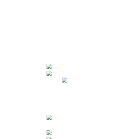
E-lektire
Stranica škole (2008. - 2022.)