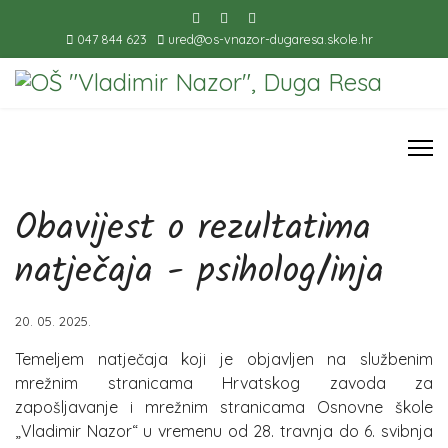
047 844 623
ured@os-vnazor-dugaresa.skole.hr
Obavijest o rezultatima
natječaja - psiholog/inja
20. 05. 2025.
Temeljem natječaja koji je objavljen na službenim
mrežnim stranicama Hrvatskog zavoda za
zapošljavanje i mrežnim stranicama Osnovne škole
„Vladimir Nazor“ u vremenu od 28. travnja do 6. svibnja