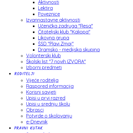
Aktivnosti
Lektira
Poveznice
Izvannastavne aktivnosti
Učenička zadruga "Resa"
Čitateljski klub "Kaliopa"
Likovna grupa
ŠSD "Plavi Zmaj"
Dramsko - medijska skupina
Volonterski klub
Školski list "7 novih IZVORA"
Izborni predmeti
RODITELJI
Vijeće roditelja
Raspored informacija
Korisni savjeti
Upisi u prvi razred
Upisi u srednju školu
Obrasci
Potvrde o školovanju
e-Dnevnik
PRAVNI KUTAK