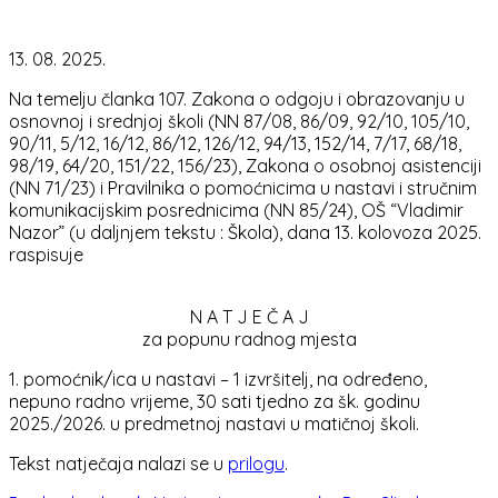
13. 08. 2025.
Na temelju članka 107. Zakona o odgoju i obrazovanju u
osnovnoj i srednjoj školi (NN 87/08, 86/09, 92/10, 105/10,
90/11, 5/12, 16/12, 86/12, 126/12, 94/13, 152/14, 7/17, 68/18,
98/19, 64/20, 151/22, 156/23), Zakona o osobnoj asistenciji
(NN 71/23) i Pravilnika o pomoćnicima u nastavi i stručnim
komunikacijskim posrednicima (NN 85/24), OŠ “Vladimir
Nazor” (u daljnjem tekstu : Škola), dana 13. kolovoza 2025.
raspisuje
N A T J E Č A J
za popunu radnog mjesta
1. pomoćnik/ica u nastavi – 1 izvršitelj, na određeno,
nepuno radno vrijeme, 30 sati tjedno za šk. godinu
2025./2026. u predmetnoj nastavi u matičnoj školi.
Tekst natječaja nalazi se u
prilogu
.