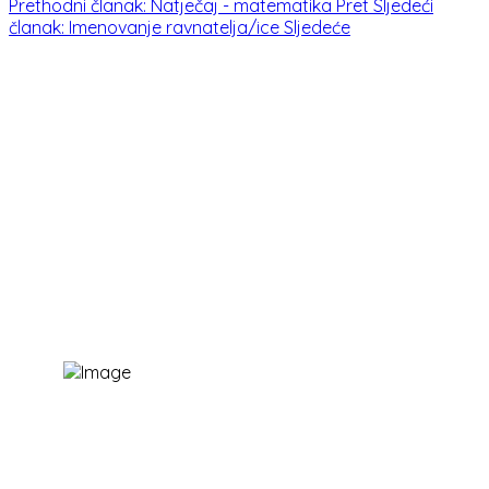
Prethodni članak: Natječaj - matematika
Pret
Sljedeći
članak: Imenovanje ravnatelja/ice
Sljedeće
Kontakti:
047 / 844 623
ured@os-vnazor-dugaresa.skole.hr
OŠ "Vladimir Nazor" Duga Resa
Jozefinska cesta 85,
47250 Duga Resa
Korisni linkovi:
E-dnevnik
Office365 za škole