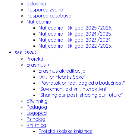
Jelovnici
Raspored zvona
Raspored autobusa
Natjecanja
Natjecanja - šk. god. 2025./2026.
Natjecanja - šk. god. 2024./2025.
Natjecanja - šk. god. 2023./2024.
Natjecanja - šk. god. 2022./2023.
RAD ŠKOLE
Projekti
Erasmus +
Erasmus akreditacija
"Art for Heart's Sake"
"Povratak prirodi, pogled u budućnost"
"Suvremeni, aktivni, interaktivni“
"Sharing our past, shaping our future"
eTwinning
Pedagog
Logoped
Psiholog
Knjižnica
Projekti školske knjižnice