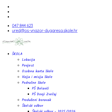
047 844 623
ured@os-vnazor-dugaresa.skole.hr
ŠKOLA
Lokacija
Povijest
Osobna karta škole
Vizija i misija škole
Područne škole
PŠ Belavići
PŠ Donji Zvečaj
Produženi boravak
Školski odbor
Školski odbor - 2025./2026.