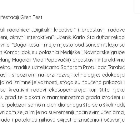
festaciji Gren Fest
i radionice „Digitalni kreativci“ i predstavili radove
i, aktivni, interaktivni“. Učenik Karlo Štajduhar rekao
likovnici "Duga Resa - moje mjesto pod suncem", koju su
ikom Komar, dok su polaznici Medijske i Novinarske grupe
elany Magdić i Vida Popovački) predstavili interaktivnu
kta, izradili s učiteljicama Sandrom Protulipac Tarabić
ili, s obzirom na brz razvoj tehnologije, edukacija
ja od iznimne je važnosti, stoga su naučeno prikazali i
u kreativni radovi ekosuperheroja koji štite rijeku
i naš grad te plakati o znamenitostima grada izrađeni u
enici pokazali samo malen dio onoga što se u školi radi,
vnicom želja im je na suvremeniji način svim učenicima,
 grada i potaknuti njihovu svijest o značenju i očuvanju