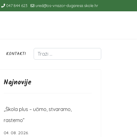
047 844 623
ured@os-vnazor-dugaresa.skole.hr
Traži
KONTAKTI
Type 2 or more characters for results.
Najnovije
„Škola plus – učimo, stvaramo,
rastemo”
04. 08. 2026.