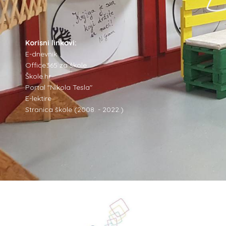
Korisni linkovi:
E-dnevnik
Office365 za škole
Škole.hr
Portal "Nikola Tesla"
E-lektire
Stranica škole (2008. - 2022.)