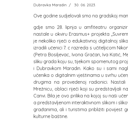
Dubravka Maradin
30. 06. 2023.
Ove godine sudjelovali smo na gradskoj mani
gdje smo 28. lipnja u amfiteatru organiziral
nastale u okviru Erasmus+ projekta „Suvremen
je nekoliko riječi o edukativnoj digitalnoj s
izradili učenici 7. c razreda s učiteljicom N
(Petra Bosiljevac, Ivona Gračan, Iva Katić, M
sliku grada koju su, tijekom spomenutog proje
i Dubravkom Maradin. Kako su i sami naglas
učenika o digitalnim vještinama u svrhu učen
drugima na provedenoj radionici. Nastali s
Mrežnicu, oblaci riječi koji su predstavljal
Canvi. Bila je ovo prilika na kojoj su naši uč
a predstavljenom interaktivnom slikom i sliko
građanima, ali i turistima približiti povijest
kulturne baštine.