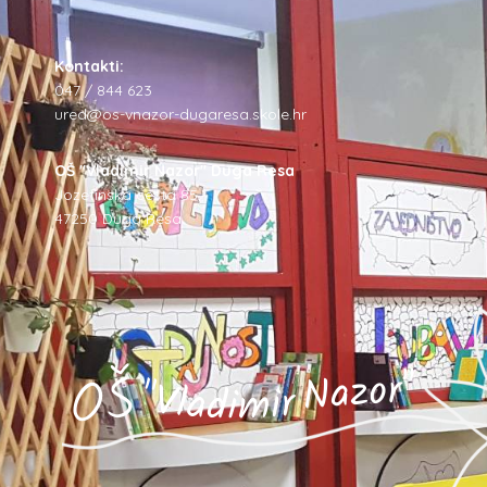
Kontakti:
047 / 844 623
ured@os-vnazor-dugaresa.skole.hr
OŠ "Vladimir Nazor" Duga Resa
Jozefinska cesta 85,
47250 Duga Resa