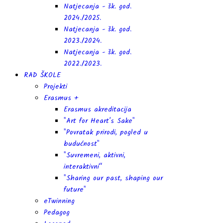
Natjecanja - šk. god.
2024./2025.
Natjecanja - šk. god.
2023./2024.
Natjecanja - šk. god.
2022./2023.
RAD ŠKOLE
Projekti
Erasmus +
Erasmus akreditacija
"Art for Heart's Sake"
"Povratak prirodi, pogled u
budućnost"
"Suvremeni, aktivni,
interaktivni“
"Sharing our past, shaping our
future"
eTwinning
Pedagog