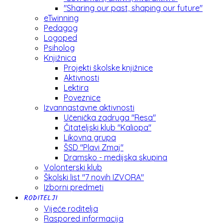
"Sharing our past, shaping our future"
eTwinning
Pedagog
Logoped
Psiholog
Knjižnica
Projekti školske knjižnice
Aktivnosti
Lektira
Poveznice
Izvannastavne aktivnosti
Učenička zadruga "Resa"
Čitateljski klub "Kaliopa"
Likovna grupa
ŠSD "Plavi Zmaj"
Dramsko - medijska skupina
Volonterski klub
Školski list "7 novih IZVORA"
Izborni predmeti
RODITELJI
Vijeće roditelja
Raspored informacija