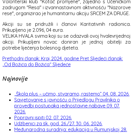
Volonterski klub "Kotač promjene", zajedno s Učeničkom
zadrugom "Resa" i izvannastavnom aktivnošću "Nazorove
rese", organizirao je humanitarnu akciju SRCEM ZA DRUGE.
Akciji su se pridružili i članovi Karitativnih radionica.
Prikupljeno je 2.096, 04 eura.
VELIKA HVALA svima koji su se odazvali ovoj hvalevrijednoj
akciji. Prikupljeni novac doniran je jednoj obitelji za
potrebe liječenja bolesnog djeteta.
Prethodni članak: Kraj 2024. godine
Pret
Sljedeći članak:
„Od Božića do Božića“
Sljedeće
Najnovije
„Škola plus – učimo, stvaramo, rastemo”
04. 08. 2026.
Savjetovanje s javnošću o Prijedlogu Pravilnika o
provedbi postupaka jednostavne nabave
09. 07.
2026.
Popravni ispiti
02. 07. 2026.
Udžbenici za šk. god. 26./27.
30. 06. 2026.
Međunarodna suradnja: edukacija u Rumunjskoj
28.