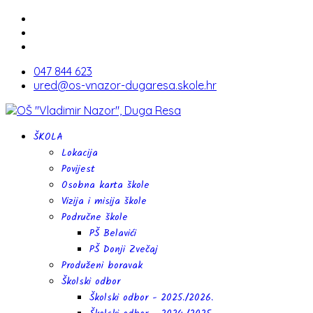
047 844 623
ured@os-vnazor-dugaresa.skole.hr
ŠKOLA
Lokacija
Povijest
Osobna karta škole
Vizija i misija škole
Područne škole
PŠ Belavići
PŠ Donji Zvečaj
Produženi boravak
Školski odbor
Školski odbor - 2025./2026.