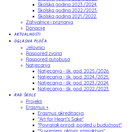
Školska godina 2023./2024.
Školska godina 2022./2023.
Školska godina 2021./2022.
Zahvalnice i priznanja
Donacije
AKTUALNOSTI
OGLASNA PLOČA
Jelovnici
Raspored zvona
Raspored autobusa
Natjecanja
Natjecanja - šk. god. 2025./2026.
Natjecanja - šk. god. 2024./2025.
Natjecanja - šk. god. 2023./2024.
Natjecanja - šk. god. 2022./2023.
RAD ŠKOLE
Projekti
Erasmus +
Erasmus akreditacija
"Art for Heart's Sake"
"Povratak prirodi, pogled u budućnost"
"Suvremeni, aktivni, interaktivni“