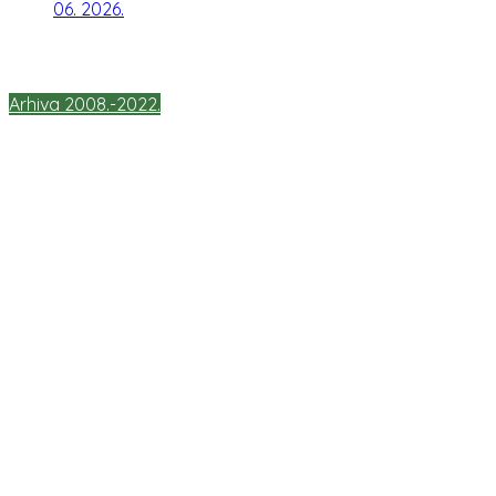
06. 2026.
Arhiva 2008.-2022.
Kontakti:
047 / 844 623
ured@os-vnazor-dugaresa.skole.hr
OŠ "Vladimir Nazor" Duga Resa
Jozefinska cesta 85,
47250 Duga Resa