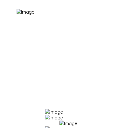
Korisni linkovi:
E-dnevnik
Office365 za škole
Škole.hr
Portal "Nikola Tesla"
E-lektire
Stranica škole (2008. - 2022.)